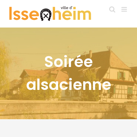
Passer
au
contenu
Soirée
alsacienne