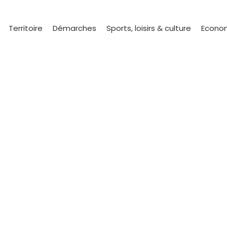
Territoire
Démarches
Sports, loisirs & culture
Econom
Journée citoyenn
Accueil
Journée citoyenne