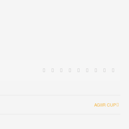
Facebook
X
Reddit
LinkedIn
WhatsApp
Tumblr
Pinterest
Vk
Email
AGIIR CUP