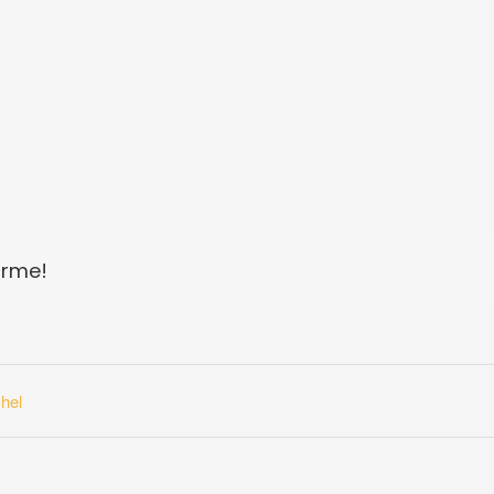
orme!
hel