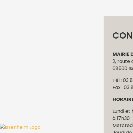
CON
MAIRIE 
2, route
68500 I
Tél : 03 
Fax : 03 
HORAIR
Lundi et 
à 17h30
Mercredi
Jeudi de 