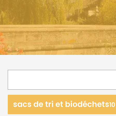
sacs de tri et biodéchets
10