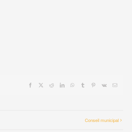
Facebook
X
Reddit
LinkedIn
WhatsApp
Tumblr
Pinterest
Vk
Email
Conseil municipal