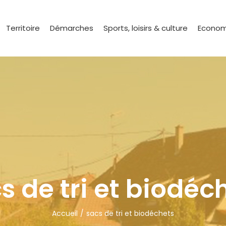
Territoire
Démarches
Sports, loisirs & culture
Econom
s de tri et biodéc
Accueil
sacs de tri et biodéchets