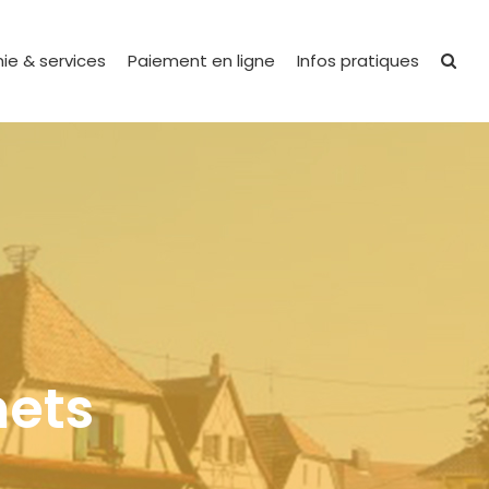
ie & services
Paiement en ligne
Infos pratiques
hets