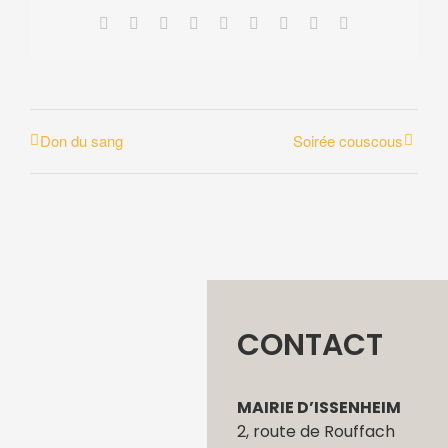
Facebook
X
Reddit
LinkedIn
WhatsApp
Tumblr
Pinterest
Vk
Email
Don du sang
Soirée couscous
CONTACT
MAIRIE D’ISSENHEIM
2, route de Rouffach