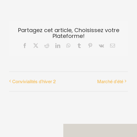
Partagez cet article, Choisissez votre
Plateforme!
Facebook
X
Reddit
LinkedIn
WhatsApp
Tumblr
Pinterest
Vk
Email
Convivialités d’hiver 2
Marché d’été