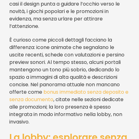
casi il design punta a guidare l’occhio verso le
novità, i giochi popolari e le promozioni in
evidenza, ma senza urlare per attirare
l’attenzione.
È curioso come piccoli dettagli facciano la
differenza: icone animate che segnalano le
uscite recenti, schede con valutazioni e persino
preview sonori. Al tempo stesso, alcuni portali
mantengono un tono più sobrio, dedicando lo
spazio a immagini di alta qualità e descrizioni
concise. Nel panorama attuale non mancano
offerte come
bonus immediato senza deposito e
senza documento
, citate nelle sezioni dedicate
alle promozioni; la loro presenza è spesso
integrata in modo informativo nella lobby, non
invasivo.
La lobby: esplorare senza