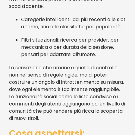
soddisfacente.
Categorie intelligenti: dai più recenti alle slot
a tema, fino alle classifiche per popolarità.
Filtri situazionali: ricerca per provider, per
meccanica o per durata della sessione,
pensati per adattarsi all’umore.
La sensazione che rimane è quella di controllo:
non nel senso di regole rigide, ma di poter
costruire un angolo di intrattenimento su misura,
dove ogni elemento è facilmente raggiungibile.
Le funzionalità social come le liste condivise o i
commenti degli utenti aggiungono poi un livello di
comunità che può rendere più ricca la scoperta
di nuovi titoli.
Cosa aspettarsi: