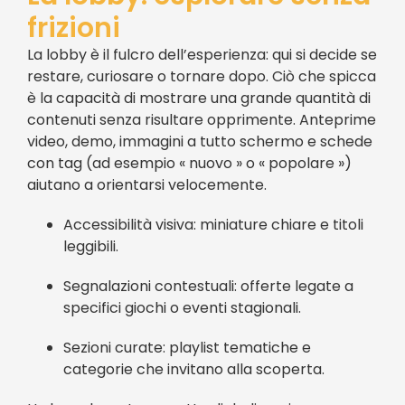
frizioni
La lobby è il fulcro dell’esperienza: qui si decide se
restare, curiosare o tornare dopo. Ciò che spicca
è la capacità di mostrare una grande quantità di
contenuti senza risultare opprimente. Anteprime
video, demo, immagini a tutto schermo e schede
con tag (ad esempio « nuovo » o « popolare »)
aiutano a orientarsi velocemente.
Accessibilità visiva: miniature chiare e titoli
leggibili.
Segnalazioni contestuali: offerte legate a
specifici giochi o eventi stagionali.
Sezioni curate: playlist tematiche e
categorie che invitano alla scoperta.