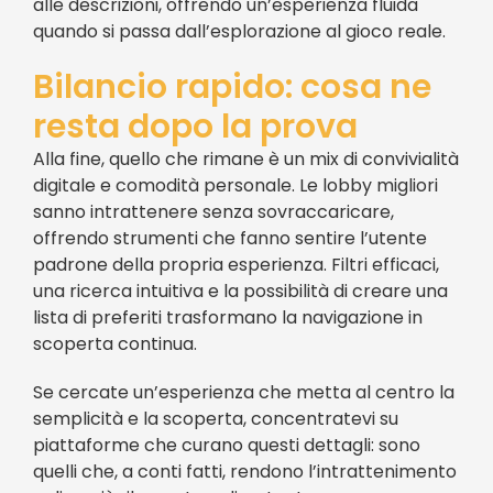
alle descrizioni, offrendo un’esperienza fluida
quando si passa dall’esplorazione al gioco reale.
Bilancio rapido: cosa ne
resta dopo la prova
Alla fine, quello che rimane è un mix di convivialità
digitale e comodità personale. Le lobby migliori
sanno intrattenere senza sovraccaricare,
offrendo strumenti che fanno sentire l’utente
padrone della propria esperienza. Filtri efficaci,
una ricerca intuitiva e la possibilità di creare una
lista di preferiti trasformano la navigazione in
scoperta continua.
Se cercate un’esperienza che metta al centro la
semplicità e la scoperta, concentratevi su
piattaforme che curano questi dettagli: sono
quelli che, a conti fatti, rendono l’intrattenimento