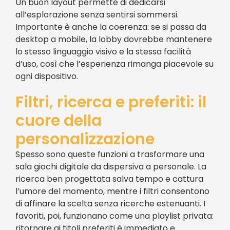
Un buon layout permette di dedicarsi
all’esplorazione senza sentirsi sommersi.
Importante è anche la coerenza: se si passa da
desktop a mobile, la lobby dovrebbe mantenere
lo stesso linguaggio visivo e la stessa facilità
d’uso, così che l’esperienza rimanga piacevole su
ogni dispositivo.
Filtri, ricerca e preferiti: il
cuore della
personalizzazione
Spesso sono queste funzioni a trasformare una
sala giochi digitale da dispersiva a personale. La
ricerca ben progettata salva tempo e cattura
l’umore del momento, mentre i filtri consentono
di affinare la scelta senza ricerche estenuanti. I
favoriti, poi, funzionano come una playlist privata:
ritornare ai titoli preferiti è immediato e