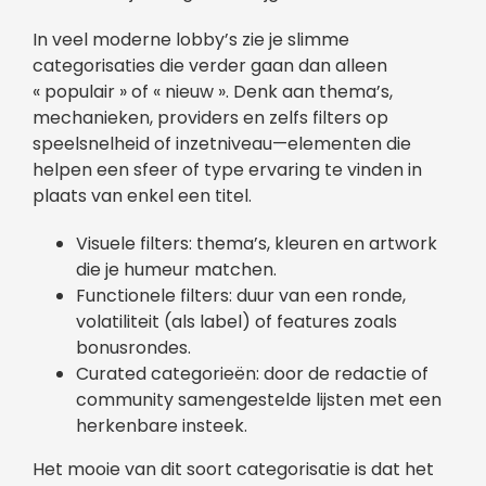
In veel moderne lobby’s zie je slimme
categorisaties die verder gaan dan alleen
« populair » of « nieuw ». Denk aan thema’s,
mechanieken, providers en zelfs filters op
speelsnelheid of inzetniveau—elementen die
helpen een sfeer of type ervaring te vinden in
plaats van enkel een titel.
Visuele filters: thema’s, kleuren en artwork
die je humeur matchen.
Functionele filters: duur van een ronde,
volatiliteit (als label) of features zoals
bonusrondes.
Curated categorieën: door de redactie of
community samengestelde lijsten met een
herkenbare insteek.
Het mooie van dit soort categorisatie is dat het