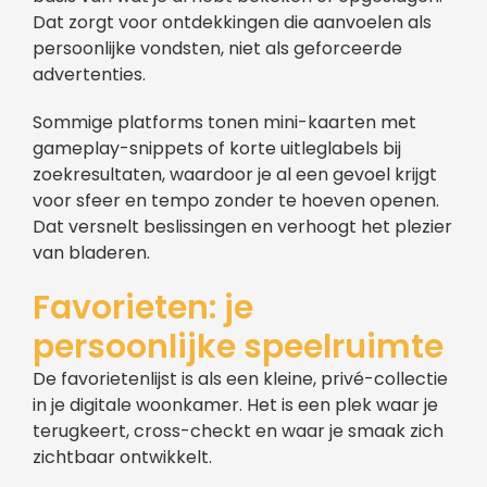
Dat zorgt voor ontdekkingen die aanvoelen als
persoonlijke vondsten, niet als geforceerde
advertenties.
Sommige platforms tonen mini-kaarten met
gameplay-snippets of korte uitleglabels bij
zoekresultaten, waardoor je al een gevoel krijgt
voor sfeer en tempo zonder te hoeven openen.
Dat versnelt beslissingen en verhoogt het plezier
van bladeren.
Favorieten: je
persoonlijke speelruimte
De favorietenlijst is als een kleine, privé-collectie
in je digitale woonkamer. Het is een plek waar je
terugkeert, cross-checkt en waar je smaak zich
zichtbaar ontwikkelt.