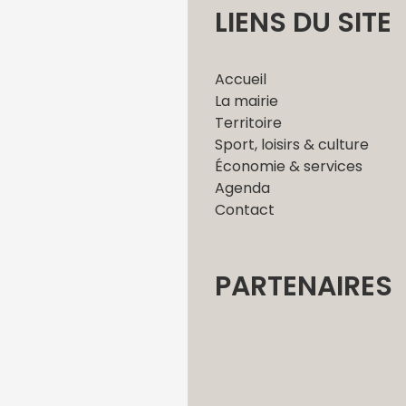
LIENS DU SITE
Accueil
La mairie
Territoire
Sport, loisirs & culture
Économie & services
Agenda
Contact
PARTENAIRES