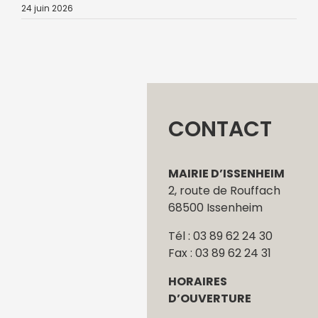
24 juin 2026
CONTACT
MAIRIE D’ISSENHEIM
2, route de Rouffach
68500 Issenheim
Tél : 03 89 62 24 30
Fax : 03 89 62 24 31
HORAIRES
D’OUVERTURE