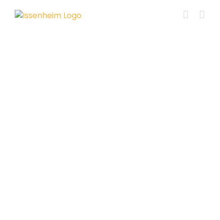
Passer
au
contenu
De digitale
etalage: een
kijkje in de
wereld van
online casino-