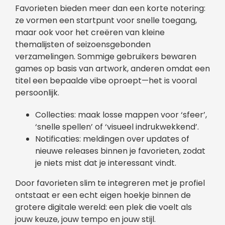
Favorieten bieden meer dan een korte notering:
ze vormen een startpunt voor snelle toegang,
maar ook voor het creëren van kleine
themalijsten of seizoensgebonden
verzamelingen. Sommige gebruikers bewaren
games op basis van artwork, anderen omdat een
titel een bepaalde vibe oproept—het is vooral
persoonlijk.
Collecties: maak losse mappen voor ‘sfeer’,
‘snelle spellen’ of ‘visueel indrukwekkend’.
Notificaties: meldingen over updates of
nieuwe releases binnen je favorieten, zodat
je niets mist dat je interessant vindt.
Door favorieten slim te integreren met je profiel
ontstaat er een echt eigen hoekje binnen de
grotere digitale wereld: een plek die voelt als
jouw keuze, jouw tempo en jouw stijl.