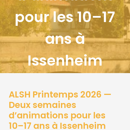
pour les 10–17
ans à
Issenheim
ALSH Printemps 2026 —
Deux semaines
d’animations pour les
10–17 ans à Issenheim