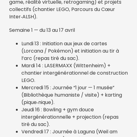
game, réalité virtuelle, retrogaming) et projets
collectifs (chantier LEGO, Parcours du Cœur
Inter‑ALSH).
Semaine 1 — du 13 au 17 avril
Lundi 13 : Initiation aux jeux de cartes
(Lorcana / Pokémon) et initiation au tir à
l’arc (repas tiré du sac).
Mardi 14 : LASERMAXX (Wittenheim) +
chantier intergénérationnel de construction
LEGO.
Mercredi 15 : Journée “1 jour — 1 musée”
(Bibliothèque humaniste / visite) + karting
(pique‑nique).
Jeudi 16 : Bowling + gym douce
intergénérationnelle + projection (repas
tiré du sac).
Vendredi 17 : Journée à Laguna (Weil am