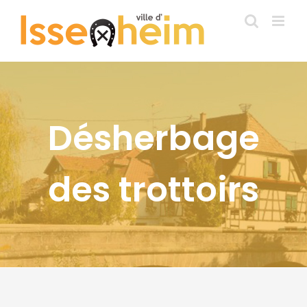
Passer
au
contenu
Désherbage
des trottoirs