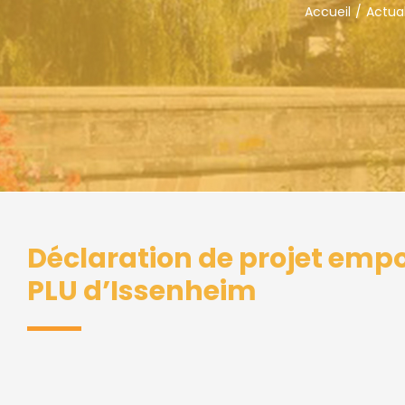
Accueil
Actual
Déclaration de projet empo
PLU d’Issenheim