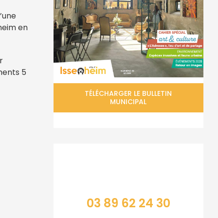
d’une
heim en
r
ments 5
TÉLÉCHARGER LE BULLETIN
MUNICIPAL
Contacter la mairie
03 89 62 24 30